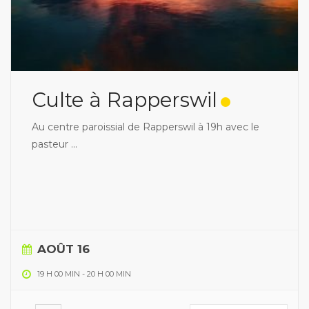
Culte à Rapperswil
Au centre paroissial de Rapperswil à 19h avec le
pasteur
...
AOÛT 16
19 H 00 MIN
-
20 H 00 MIN