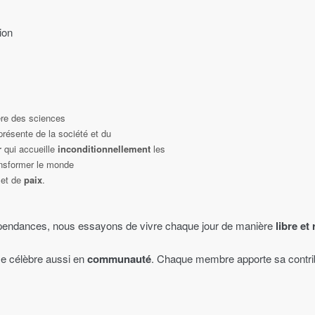
ion
ière des sciences
présente de la société et du
r
qui accueille
inconditionnellement
les
ansformer le monde
et de
paix
.
épendances, nous essayons de vivre chaque jour de manière
libre et
 se célèbre aussi en
communauté
. Chaque membre apporte sa contrib