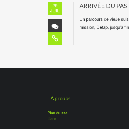
29
ARRIVÉE DU PAS
JUIL
Un parcours de vieJe suis p
mission, Défap, jusqu’à fi
A propos
Plan du site
Liens