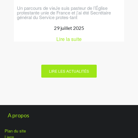
Un parcours de vieJe suis pasteur de l’Église
protestante unie de France et j’ai été Secrétaire
général du Service protes-tant
29 juillet 2025
Lire la suite
LIRE LES ACTUALITÉS
A propos
Plan du site
Liens