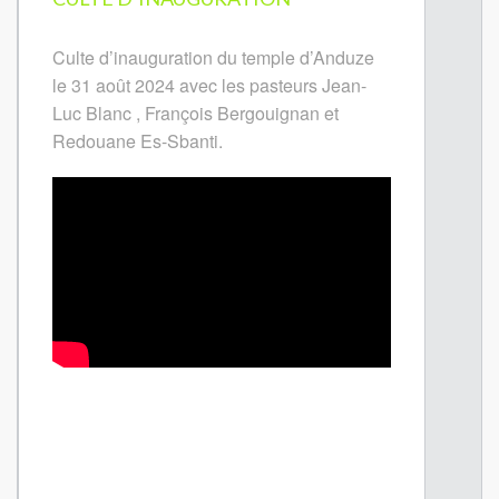
Culte d’inauguration du temple d’Anduze
le 31 août 2024 avec les pasteurs Jean-
Luc Blanc , François Bergouignan et
Redouane Es-Sbanti.