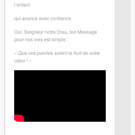
l’enfant
qui avance avec confiance.
Oui, Seigneur notre Dieu, ton Message
pour nos vies est simple :
« Que vos paroles soient le fruit de votre
cœur ! »