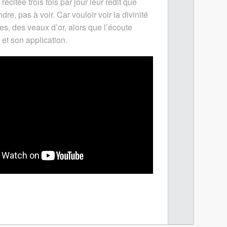
 récitée trois fois par jour leur redit que
dre, pas à voir. Car vouloir voir la divinité
es, des veaux d’or, alors que l’écoute
 et son application.