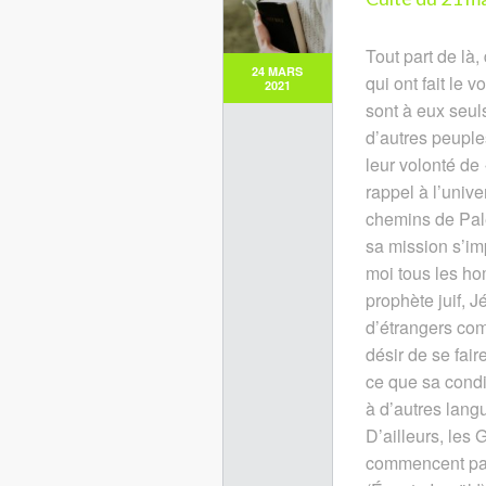
Tout part de là
24 MARS
qui ont fait le 
2021
sont à eux seul
d’autres peuple
leur volonté de 
rappel à l’unive
chemins de Pale
sa mission s’imp
moi tous les ho
prophète juif, 
d’étrangers com
désir de se faire
ce que sa condit
à d’autres lang
D’ailleurs, les 
commencent par