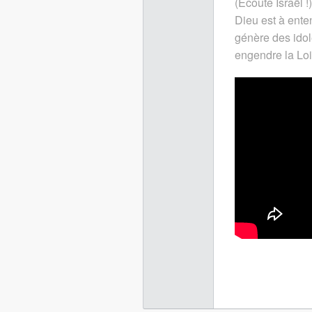
(Écoute Israël !)
Dieu est à enten
génère des idol
engendre la Loi