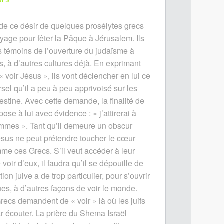
, de ce désir de quelques prosélytes grecs
voyage pour fêter la Pâque à Jérusalem. Ils
s témoins de l’ouverture du judaïsme à
s, à d’autres cultures déjà. En exprimant
« voir Jésus », ils vont déclencher en lui ce
rsel qu’il a peu à peu apprivoisé sur les
stine. Avec cette demande, la finalité de
ose à lui avec évidence : « j’attirerai à
mmes ». Tant qu’il demeure un obscur
Jésus ne peut prétendre toucher le cœur
me ces Grecs. S’il veut accéder à leur
 voir d’eux, il faudra qu’il se dépouille de
ion juive a de trop particulier, pour s’ouvrir
ues, à d’autres façons de voir le monde.
Grecs demandent de « voir » là où les juifs
 écouter. La prière du Shema Israël