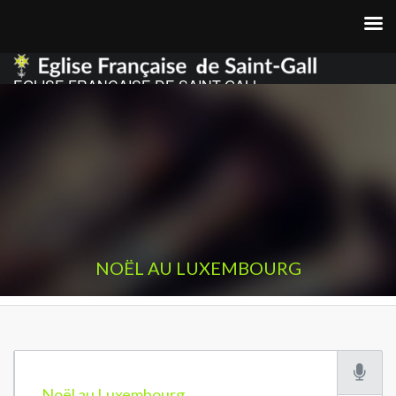
EGLISE FRANCAISE DE SAINT GALL
NOËL AU LUXEMBOURG
Noël au Luxembourg