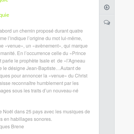
quie
d’abord un chemin proposé durant quatre
 l’indique l’origine du mot lui-même,
ne «venue», un «avènement», qui marque
humanité. En l’occurrence celle du «Prince
t parle le prophète Isaïe et de «l’Agneau
ue le désigne Jean-Baptiste…Autant de
iques pour annoncer la «venue» du Christ
laisse reconnaître humblement par les
mages sous les traits d’un nouveau-né
de Noël dans 25 pays avec les musiques de
s en habillages sonores.
cques Brene