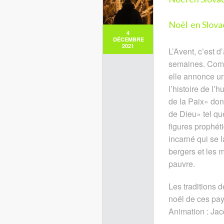
Noël en Slova
4
DÉCEMBRE
2021
L’Avent, c’est 
semaines. Comme
elle annonce u
l’histoire de l’
de la Paix» don
de Dieu» tel q
figures prophét
incarné qui se 
bergers et les 
pauvre.
Les traditions 
noël de ces pay
Animation : Ja