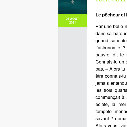
Le pêcheur et 
26 AOÛT
2021
Par une belle n
dans sa barque.
quand soudain
l’astronomie ?
pauvre, dit le
Connais-tu un 
pas. – Alors tu
être connais-tu
jamais entendu
les trois quar
commençait à 
éclate, la me
tempête mena
savant ? deman
Alors vous, vou