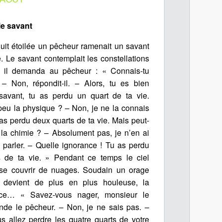
le savant
uit étoilée un pêcheur ramenait un savant
 Le savant contemplait les constellations
 il demanda au pêcheur : « Connais-tu
 – Non, répondit-il. – Alors, tu es bien
 savant, tu as perdu un quart de ta vie.
peu la physique ? – Non, je ne la connais
 as perdu deux quarts de ta vie. Mais peut-
 la chimie ? – Absolument pas, je n’en ai
 parler. – Quelle ignorance ! Tu as perdu
ts de ta vie. » Pendant ce temps le ciel
se couvrir de nuages. Soudain un orage
r devient de plus en plus houleuse, la
ce… « Savez-vous nager, monsieur le
de le pêcheur. – Non, je ne sais pas. –
s allez perdre les quatre quarts de votre