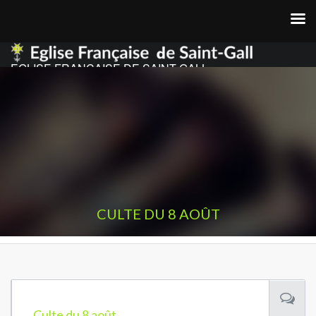
EGLISE FRANCAISE DE SAINT GALL
CULTE DU 8 AOÛT
Culte du 8 août