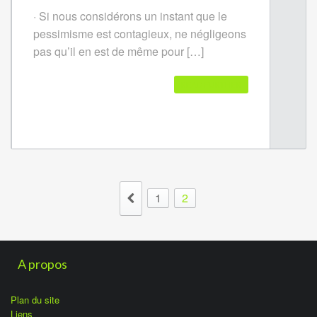
· Si nous considérons un instant que le
pessimisme est contagieux, ne négligeons
pas qu’il en est de même pour […]
READ FURTHER
1
2
A propos
Plan du site
Liens